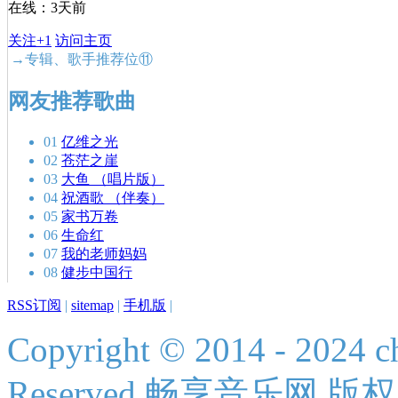
在线：3天前
关注+1
访问主页
→专辑、歌手推荐位⑪
网友推荐歌曲
01
亿维之光
02
苍茫之崖
03
大鱼 （唱片版）
04
祝酒歌 （伴奏）
05
家书万卷
06
生命红
07
我的老师妈妈
08
健步中国行
RSS订阅
|
sitemap
|
手机版
|
Copyright © 2014 - 2024 ch
Reserved 畅享音乐网 版