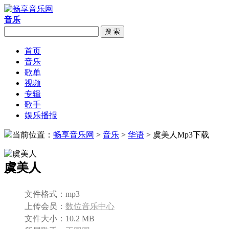
音乐
搜 索
首页
音乐
歌单
视频
专辑
歌手
娱乐播报
当前位置：
畅享音乐网
>
音乐
>
华语
> 虞美人Mp3下载
虞美人
文件格式：
mp3
上传会员：
数位音乐中心
文件大小：
10.2 MB