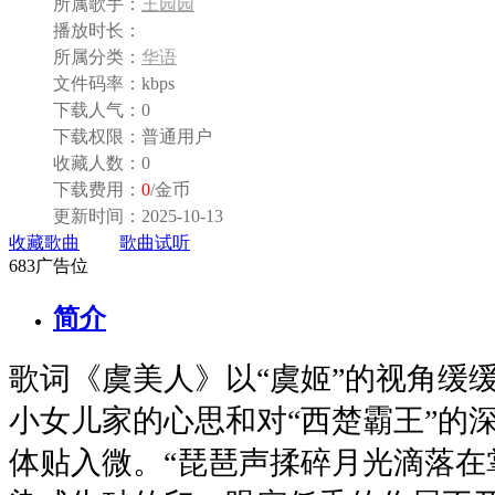
所属歌手：
王园园
播放时长：
所属分类：
华语
文件码率：
kbps
下载人气：
0
下载权限：
普通用户
收藏人数：
0
下载费用：
0
/金币
更新时间：
2025-10-13
收藏歌曲
歌曲试听
683广告位
简介
歌词《虞美人》以“虞姬”的视角缓缓
小女儿家的心思和对“西楚霸王”的
体贴入微。“琵琶声揉碎月光滴落在