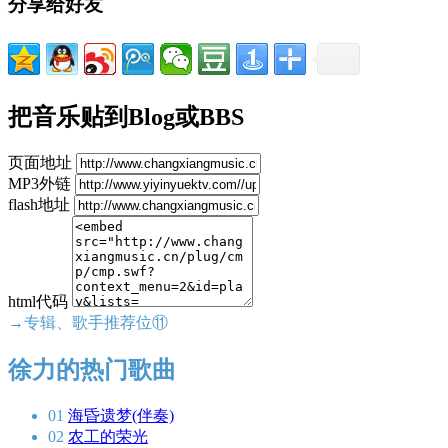
分享给好友
把音乐贴到Blog或BBS
页面地址
MP3外链
flash地址
html代码
→专辑、歌手推荐位⑪
徐力的热门歌曲
01
海昏遗梦(伴奏)
02
农工的荣光