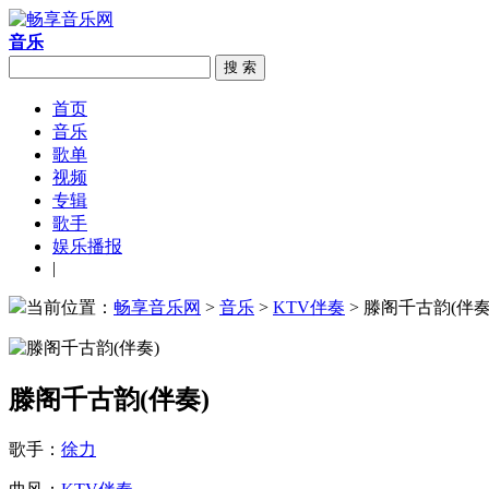
音乐
搜 索
首页
音乐
歌单
视频
专辑
歌手
娱乐播报
|
当前位置：
畅享音乐网
>
音乐
>
KTV伴奏
> 滕阁千古韵(伴奏
滕阁千古韵(伴奏)
歌手：
徐力