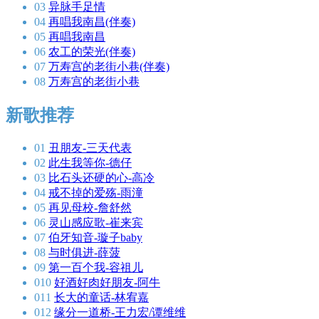
03
异脉手足情
04
再唱我南昌(伴奏)
05
再唱我南昌
06
农工的荣光(伴奏)
07
万寿宫的老街小巷(伴奏)
08
万寿宫的老街小巷
新歌推荐
01
丑朋友-三天代表
02
此生我等你-德仔
03
比石头还硬的心-高冷
04
戒不掉的爱殇-雨潼
05
再见母校-詹舒然
06
灵山感应歌-崔来宾
07
伯牙知音-璇子baby
08
与时俱进-薛菠
09
第一百个我-容祖儿
010
好酒好肉好朋友-阿牛
011
长大的童话-林宥嘉
012
缘分一道桥-王力宏/谭维维