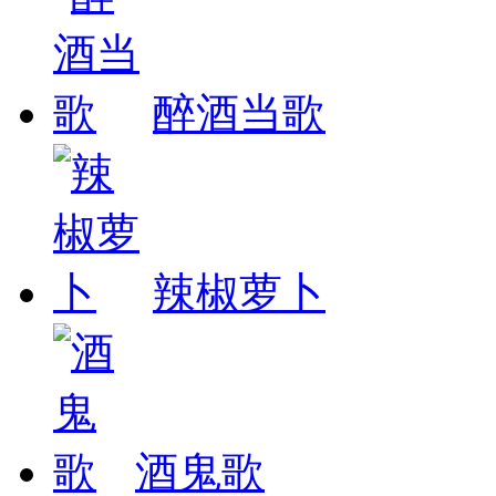
醉酒当歌
辣椒萝卜
酒鬼歌