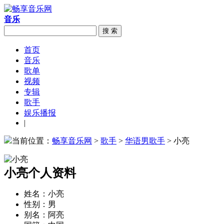
音乐
搜 索
首页
音乐
歌单
视频
专辑
歌手
娱乐播报
|
当前位置：
畅享音乐网
>
歌手
>
华语男歌手
> 小亮
小亮个人资料
姓名：
小亮
性别：
男
别名：
阿亮