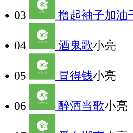
03
撸起袖子加油
04
酒鬼歌
小亮
05
冒得钱
小亮
06
醉酒当歌
小亮