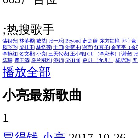
;
热搜歌手
蒲祖光
|
林落樱
|
戴荃
|
张一乐
|
Beyond
|
薛之谦
|
东方红艳
|
孙宇豪
|
凤飞飞
|
梁佳玉
|
林忆莲
|
十四
|
洪帮主
|
谢言
|
红豆子
|
余英平（余
李艳红
|
贺文彬
|
小亮
|
三天代表
|
王小艳
|
CL （李彩琳）
|
谢安
|
陈瑞
|
费玉清
|
乌兰图雅
|
浪姐
|
SNH48
|
윤아 （允儿）
|
杨丞琳
|
五
播放全部
小亮最新歌曲
1
冒得钱
小亮
2017-10-26