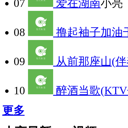
07
爱在湖南
小亮
08
撸起袖子加油干
09
从前那座山(伴
10
醉酒当歌(KTV
更多