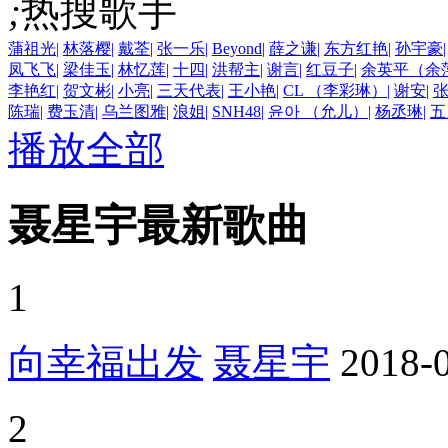
;
热搜歌手
蒲祖光
|
林落樱
|
戴荃
|
张一乐
|
Beyond
|
薛之谦
|
东方红艳
|
孙宇豪
|
凤飞飞
|
梁佳玉
|
林忆莲
|
十四
|
洪帮主
|
谢言
|
红豆子
|
余英平（余
李艳红
|
贺文彬
|
小亮
|
三天代表
|
王小艳
|
CL （李彩琳）
|
谢安
|
陈瑞
|
费玉清
|
乌兰图雅
|
浪姐
|
SNH48
|
윤아 （允儿）
|
杨丞琳
|
五
播放全部
聂星宇最新歌曲
1
向幸福出发
聂星宇
2018-
2