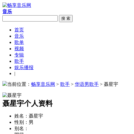
音乐
搜 索
首页
音乐
歌单
视频
专辑
歌手
娱乐播报
|
当前位置：
畅享音乐网
>
歌手
>
华语男歌手
> 聂星宇
聂星宇个人资料
姓名：
聂星宇
性别：
男
别名：