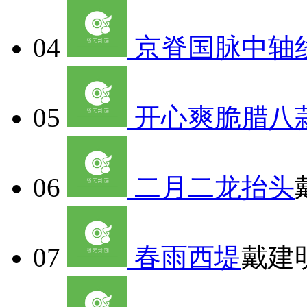
04
京脊国脉中轴
05
开心爽脆腊八
06
二月二龙抬头
07
春雨西堤
戴建