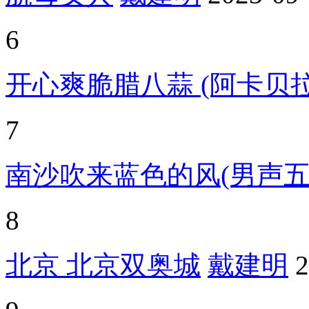
6
开心爽脆腊八蒜 (阿卡贝拉
7
南沙吹来蓝色的风(男声五
8
北京 北京双奥城
戴建明
2