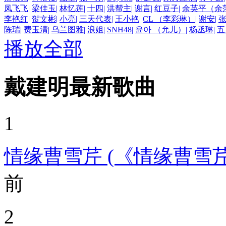
凤飞飞
|
梁佳玉
|
林忆莲
|
十四
|
洪帮主
|
谢言
|
红豆子
|
余英平（余
李艳红
|
贺文彬
|
小亮
|
三天代表
|
王小艳
|
CL （李彩琳）
|
谢安
|
陈瑞
|
费玉清
|
乌兰图雅
|
浪姐
|
SNH48
|
윤아 （允儿）
|
杨丞琳
|
五
播放全部
戴建明最新歌曲
1
情缘曹雪芹 (《情缘曹雪
前
2