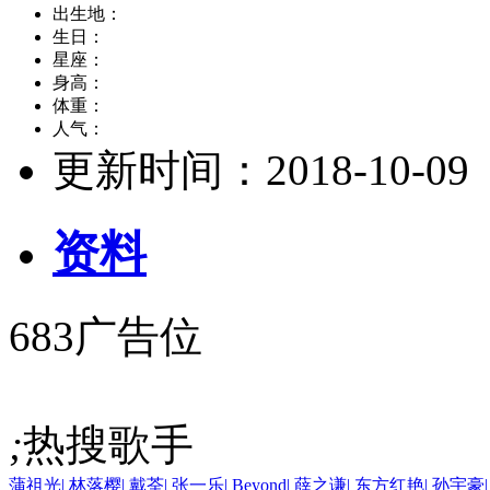
出生地：
生日：
星座：
身高：
体重：
人气：
更新时间：
2018-10-09
资料
683广告位
;
热搜歌手
蒲祖光
|
林落樱
|
戴荃
|
张一乐
|
Beyond
|
薛之谦
|
东方红艳
|
孙宇豪
|